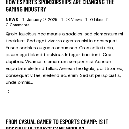
HOW ESPORTS SPONSORSHIPS ARE CHANGING THE
GAMING INDUSTRY
NEWS
January 23, 2025
2K
Views
0
Likes
0
Comments
Qroin faucibus nec mauris a sodales, sed elementum mi
tincidunt. Sed eget viverra egestas nisi in consequat.
Fusce sodales augue a accumsan. Cras sollicitudin,
ipsum eget blandit pulvinar. Integer tincidunt. Cras
dapibus. Vivamus elementum semper nisi. Aenean
vulputate eleifend tellus. Aenean leo ligula, porttitor eu,
consequat vitae, eleifend ac, enim. Sed ut perspiciatis,
unde omnis…
FROM CASUAL GAMER TO ESPORTS CHAMP: IS IT
POSSIBLE IN TODAY’S GAME WORLD?