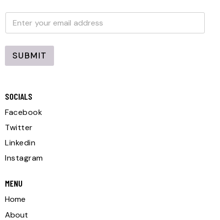
E
E
m
m
a
a
i
i
l
l
SUBMIT
*
SOCIALS
Facebook
Twitter
Linkedin
Instagram
MENU
Home
About