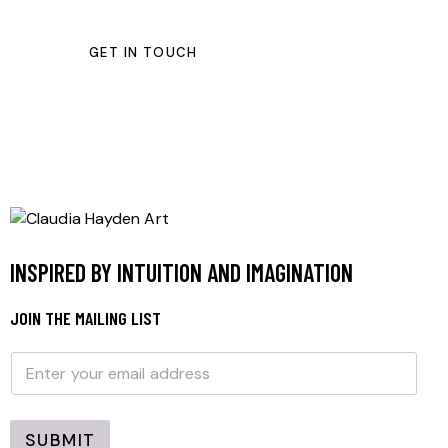
INSPIRED BY INTUITION AND IMAGINATION
JOIN THE MAILING LIST
E
E
m
m
a
a
i
i
l
l
SUBMIT
*